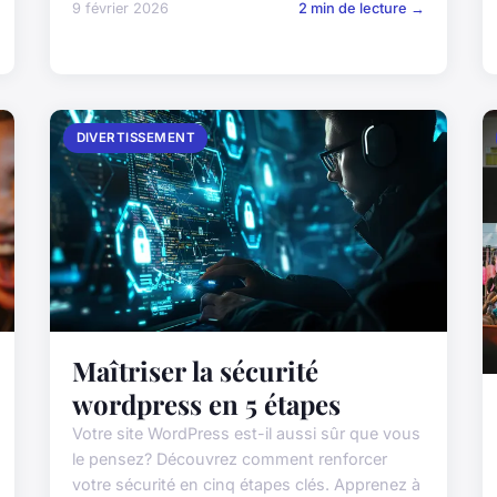
9 février 2026
2 min de lecture →
DIVERTISSEMENT
Maîtriser la sécurité
wordpress en 5 étapes
Votre site WordPress est-il aussi sûr que vous
le pensez? Découvrez comment renforcer
votre sécurité en cinq étapes clés. Apprenez à