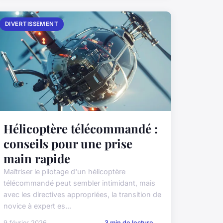
DIVERTISSEMENT
Hélicoptère télécommandé :
conseils pour une prise
main rapide
Maîtriser le pilotage d'un hélicoptère
télécommandé peut sembler intimidant, mais
avec les directives appropriées, la transition de
novice à expert es...
9 février 2026
3 min de lecture →