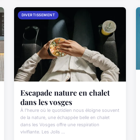
DIVERTISSEMENT
Escapade nature en chalet
dans les vosges
À l'heure où le quotidien nous éloigne souvent
de la nature, une échappée belle en chalet
dans les Vosges offre une respiration
vivifiante. Les Jolis ...