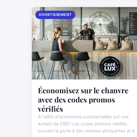
DIVERTISSEMENT
Économisez sur le chanvre
avec des codes promos
vérifiés
À l'affût d'économies substantielles sur vos
achats de CBD? Les codes promos vérifiés
ouvrent la porte à des remises attrayantes et à