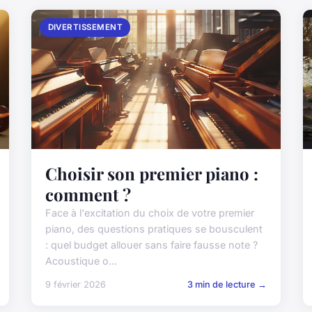
DIVERTISSEMENT
Choisir son premier piano :
comment ?
Face à l'excitation du choix de votre premier
piano, des questions pratiques se bousculent
: quel budget allouer sans faire fausse note ?
Acoustique o...
9 février 2026
3 min de lecture →