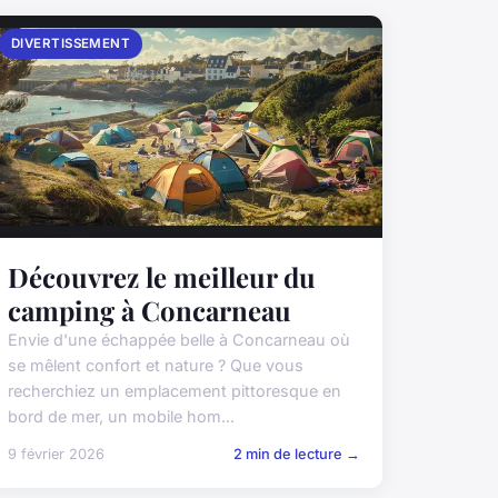
DIVERTISSEMENT
Découvrez le meilleur du
camping à Concarneau
Envie d'une échappée belle à Concarneau où
se mêlent confort et nature ? Que vous
recherchiez un emplacement pittoresque en
bord de mer, un mobile hom...
9 février 2026
2 min de lecture →