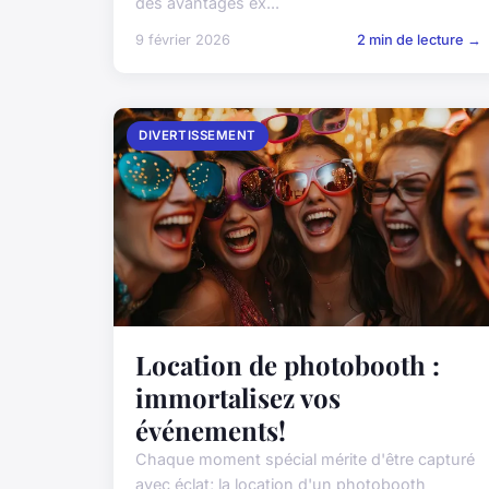
des avantages ex...
9 février 2026
2 min de lecture →
DIVERTISSEMENT
Location de photobooth :
immortalisez vos
événements!
Chaque moment spécial mérite d'être capturé
avec éclat; la location d'un photobooth