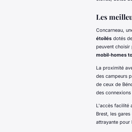
Alice
•
9 février 2026
•
2 min de lecture
Les meille
Concarneau, une 
étoilés
dotés de
peuvent choisir 
mobil-homes to
La proximité av
des campeurs par
de ceux de Béno
des connexions s
L'accès facilité
Brest, les gare
attrayante pour