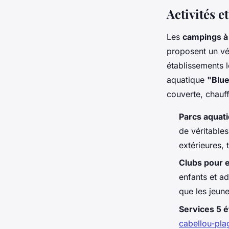
Activités 
Les
campings à
proposent un vér
établissements 
aquatique
"Blue
couverte, chauf
Parcs aquat
de véritables
extérieures,
Clubs pour 
enfants et a
que les jeune
Services 5 é
cabellou-pla