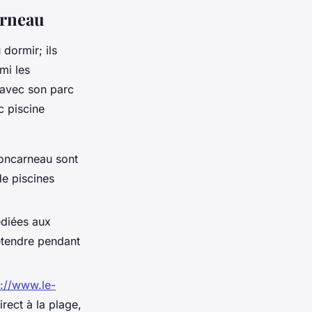
arneau
 dormir; ils
mi les
 avec son parc
c piscine
Concarneau sont
de piscines
édiées aux
étendre pendant
s://www.le-
rect à la plage,