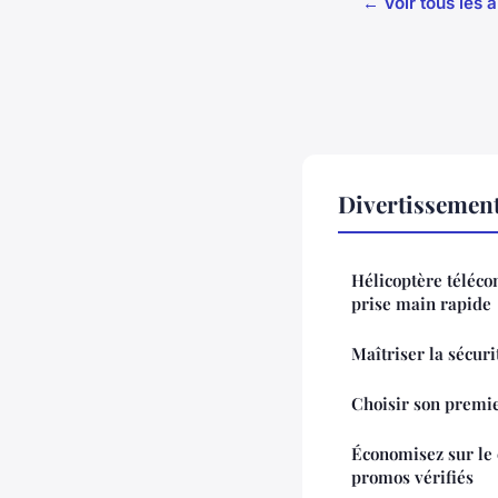
← Voir tous les 
Divertissement
Hélicoptère téléc
prise main rapide
Maîtriser la sécur
Choisir son premi
Économisez sur le 
promos vérifiés