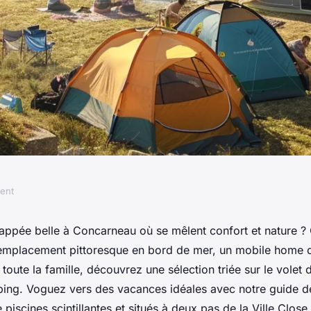
ment
ur du camping à
appée belle à Concarneau où se mêlent confort et nature ?
emplacement pittoresque en bord de mer, un mobile home 
toute la famille, découvrez une sélection triée sur le volet 
ing. Voguez vers des vacances idéales avec notre guide 
 piscines scintillantes et situés à deux pas de la Ville Close.