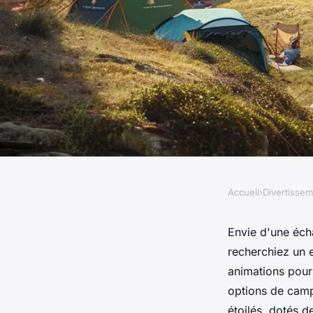
Accueil
›
Divertisse
DIVERTISSEMENT
Découvrez le meille
Envie d'une éch
recherchiez un 
Concarneau
animations pour 
options de camp
étoilés, dotés de