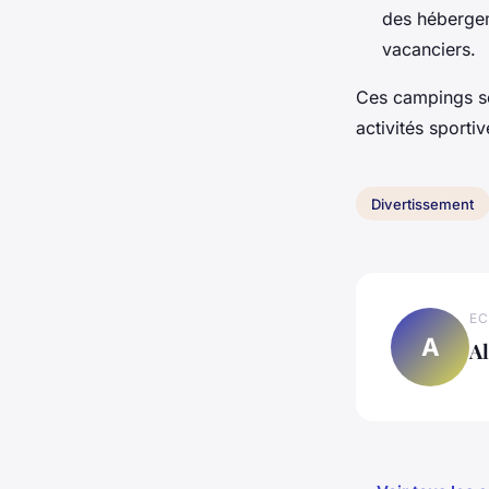
des hébergem
vacanciers.
Ces campings so
activités sporti
Divertissement
EC
A
Al