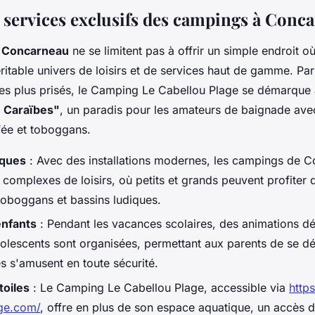
et services exclusifs des campings à Conc
 Concarneau
ne se limitent pas à offrir un simple endroit où
itable univers de loisirs et de services haut de gamme. Par
les plus prisés, le Camping Le Cabellou Plage se démarque
 Caraïbes"
, un paradis pour les amateurs de baignade ave
fée et toboggans.
iques
: Avec des installations modernes, les campings de 
 complexes de loisirs, où petits et grands peuvent profiter 
 toboggans et bassins ludiques.
enfants
: Pendant les vacances scolaires, des animations d
dolescents sont organisées, permettant aux parents de se d
s s'amusent en toute sécurité.
toiles
: Le Camping Le Cabellou Plage, accessible via
http
ge.com/
, offre en plus de son espace aquatique, un accès di